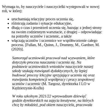
Wymaga to, by nauczyciele i nauczycielki występowali w nowej
roli, w której:
uruchamiają relacyjny proces uczenia się,
różnicują zadania i sytuacje edukacyjne,
dbają o czas i przestrzeń uczenia się, bazując z jednej strony
na swoim codziennym warsztacie, z drugiej – odpowiadając
na potrzeby uczniów i uczennic, a także
włączają uczniów i uczennice we współtworzenie całego
procesu. [Fullan, M., Quinn, J., Drummy, M., Gardner, M.
(2020)].
Samorząd uczniowski pracował nad wyzwaniem, które
dotyczyło procesu nauczania i uczenia się. Na
podstawie uczniowskich wniosków nauczyciele naszej
szkoły szukają rozwiązań dydaktycznych, by lepiej
budować procesy lekcyjne sprzyjające uczeniu się oraz
rozwijaniu kompetencji współpracy i pracy zespołowej
uczniów i uczennic
(M. Targosz, dyrektorka I LO w
Kędzierzynie-Koźlu)
W roku szkolnym 2021/22 wprowadzam dziewięć
godzin dyrektorskich na zajęcia kreatywne, na których
chcę by młodzież, pod okiem nauczyciela, pracowała