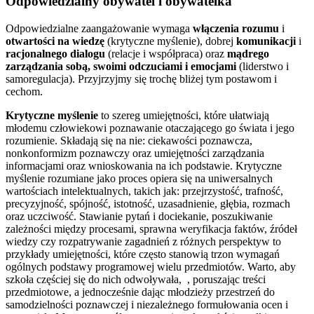
Odpowiedzialny obywatel i obywatelka
Odpowiedzialne zaangażowanie wymaga
włączenia rozumu
i
otwartości na wiedzę
(krytyczne myślenie), dobrej
komunikacji
i
racjonalnego dialogu
(relacje i współpraca) oraz
mądrego
zarządzania sobą, swoimi odczuciami i emocjami
(liderstwo i
samoregulacja). Przyjrzyjmy się trochę bliżej tym postawom i
cechom.
Krytyczne myślenie
to szereg umiejętności, które ułatwiają
młodemu człowiekowi poznawanie otaczającego go świata i jego
rozumienie. Składają się na nie: ciekawości poznawcza,
nonkonformizm poznawczy oraz umiejętności zarządzania
informacjami oraz wnioskowania na ich podstawie. Krytyczne
myślenie rozumiane jako proces opiera się na uniwersalnych
wartościach intelektualnych, takich jak: przejrzystość, trafność,
precyzyjność, spójność, istotność, uzasadnienie, głębia, rozmach
oraz uczciwość. Stawianie pytań i dociekanie, poszukiwanie
zależności między procesami, sprawna weryfikacja faktów, źródeł
wiedzy czy rozpatrywanie zagadnień z różnych perspektyw to
przykłady umiejętności, które często stanowią trzon wymagań
ogólnych podstawy programowej wielu przedmiotów. Warto, aby
szkoła częściej się do nich odwoływała, , poruszając treści
przedmiotowe, a jednocześnie dając młodzieży przestrzeń do
samodzielności poznawczej i niezależnego formułowania ocen i