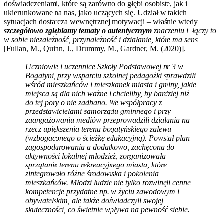
doświadczeniami, które są zarówno do głębi osobiste, jak i
ukierunkowane na nas, jako uczących się. Udział w takich
sytuacjach dostarcza wewnętrznej motywacji – właśnie wtedy
szczegółowo zgłębiamy tematy o autentycznym
znaczeniu i łączy to
w sobie niezależność, przynależność i działanie, które ma sens
[Fullan, M., Quinn, J., Drummy, M., Gardner, M. (2020)].
Uczniowie i uczennice Szkoły Podstawowej nr 3 w
Bogatyni, przy wsparciu szkolnej pedagożki sprawdzili
wśród mieszkańców i mieszkanek miasta i gminy, jakie
miejsca są dla nich ważne i chcieliby, by bardziej niż
do tej pory o nie zadbano. We współpracy z
przedstawicielami samorządu gminnego i przy
zaangażowaniu mediów przeprowadzili działania na
rzecz upiększenia terenu bogatyńskiego zalewu
(wzbogaconego o ścieżkę edukacyjną). Powstał plan
zagospodarowania a dodatkowo, zachęcona do
aktywności lokalnej młodzież, zorganizowała
sprzątanie terenu rekreacyjnego miasta, które
zintegrowało różne środowiska i pokolenia
mieszkańców. Młodzi ludzie nie tylko rozwinęli cenne
kompetencje przydatne np. w życiu zawodowym i
obywatelskim, ale także doświadczyli swojej
skuteczności, co świetnie wpływa na pewność
siebie.