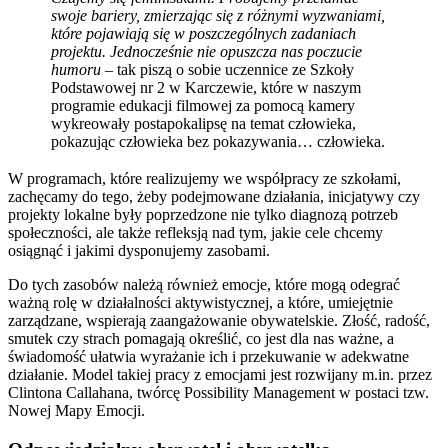
swoje bariery, zmierzając się z różnymi wyzwaniami,
które pojawiają się w poszczególnych zadaniach
projektu. Jednocześnie nie opuszcza nas poczucie
humoru
– tak piszą o sobie uczennice ze Szkoły
Podstawowej nr 2 w Karczewie, które w naszym
programie edukacji filmowej za pomocą kamery
wykreowały postapokalipsę na temat człowieka,
pokazując człowieka bez pokazywania… człowieka.
W programach, które realizujemy we współpracy ze szkołami,
zachęcamy do tego, żeby podejmowane działania, inicjatywy czy
projekty lokalne były poprzedzone nie tylko diagnozą potrzeb
społeczności, ale także refleksją nad tym, jakie cele chcemy
osiągnąć i jakimi dysponujemy zasobami.
Do tych zasobów należą również emocje, które mogą odegrać
ważną rolę w działalności aktywistycznej, a które, umiejętnie
zarządzane, wspierają zaangażowanie obywatelskie. Złość, radość,
smutek czy strach pomagają określić, co jest dla nas ważne, a
świadomość ułatwia wyrażanie ich i przekuwanie w adekwatne
działanie. Model takiej pracy z emocjami jest rozwijany m.in. przez
Clintona Callahana, twórcę Possibility Management w postaci tzw.
Nowej Mapy Emocji.