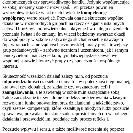
ekonomicznych czy sprawiedliwego handlu. Jedynie współpracując
ze sobą, możemy szukać rozwiązań. Ten przekaz powinien
wybrzmiewać także w szkołach i właśnie
kompetencję
współpracy
warto rozwijać. Pozwala ona na skuteczne wspólne
działanie w różnorodnych grupach na rzecz osiągania ustalonych
celów. Umożliwia odpowiedzialne, aktywne i w dialogu dążenie do
poznania świata i do zmiany. Im więcej będziemy stwarzać okazji
do współpracy w szkole i aktywnego słuchania siebie nawzajem
(np. w ramach samorządności uczniowskiej, pracy projektowej czy
grup zadaniowych) – zarówno uczniom i uczennicom, jak i samym
nauczycielom i nauczycielkom, tym łatwiej będzie stawać we
wspólnej sprawie i tworzyć grupy czy społeczności wspólnego
interesu.
Skuteczność wszelkich działań zależy m.in. od poczucia
odpowiedzialności
(za siebie i innych – w społeczności regionalnej,
krajowej czy globalnej, za zadanie czy wyznaczony cel)
i
zaangażowania,
a te zawierają w sobie m.in zarządzanie sobą.
Takie zarządzanie to świadome i refleksyjne kierowania własnym
rozwojem i funkcjonowaniem oraz działaniami, a takżeliderstwo,
czyli zestaw kompetencji, które kształtują u młodych ludzi poczucie
sprawstwa, pozwalają im skutecznie zaprosić innych do wspólnego
działania i przewodzić im, poddając cały proces refleksji.
Poczucie wpływu i sensu, a także możliwość uczenia się poprzez