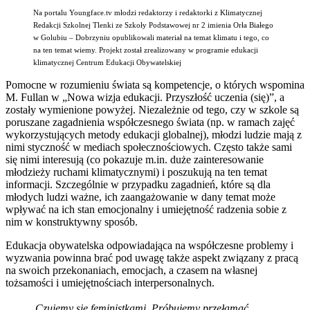
Na portalu Youngface.tv młodzi redaktorzy i redaktorki z Klimatycznej
Redakcji Szkolnej Tlenki ze Szkoły Podstawowej nr 2 imienia Orła Białego
w Golubiu – Dobrzyniu opublikowali materiał na temat klimatu i tego, co
na ten temat wiemy. Projekt został zrealizowany w programie edukacji
klimatycznej Centrum Edukacji Obywatelskiej
Pomocne w rozumieniu świata są kompetencje, o których wspomina
M. Fullan w „Nowa wizja edukacji. Przyszłość uczenia (się)”, a
zostały wymienione powyżej. Niezależnie od tego, czy w szkole są
poruszane zagadnienia współczesnego świata (np. w ramach zajęć
wykorzystujących metody edukacji globalnej), młodzi ludzie mają z
nimi styczność w mediach społecznościowych. Często także sami
się nimi interesują (co pokazuje m.in. duże zainteresowanie
młodzieży ruchami klimatycznymi) i poszukują na ten temat
informacji. Szczególnie w przypadku zagadnień, które są dla
młodych ludzi ważne, ich zaangażowanie w dany temat może
wpływać na ich stan emocjonalny i umiejętność radzenia sobie z
nim w konstruktywny sposób.
Edukacja obywatelska odpowiadająca na współczesne problemy i
wyzwania powinna brać pod uwagę także aspekt związany z pracą
na swoich przekonaniach, emocjach, a czasem na własnej
tożsamości i umiejętnościach interpersonalnych.
Czujemy się feministkami. Próbujemy przełamać