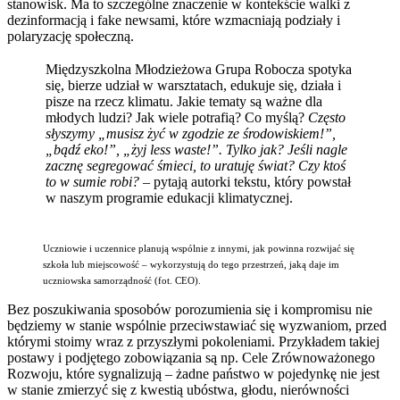
stanowisk. Ma to szczególne znaczenie w kontekście walki z
dezinformacją i fake newsami, które wzmacniają podziały i
polaryzację społeczną.
Międzyszkolna Młodzieżowa Grupa Robocza spotyka
się, bierze udział w warsztatach, edukuje się, działa i
pisze na rzecz klimatu. Jakie tematy są ważne dla
młodych ludzi? Jak wiele potrafią? Co myślą?
Często
słyszymy „musisz żyć w zgodzie ze środowiskiem!”,
„bądź eko!”, „żyj less waste!”. Tylko jak? Jeśli nagle
zacznę segregować śmieci, to uratuję świat? Czy ktoś
to w sumie robi?
– pytają autorki tekstu, który powstał
w naszym programie edukacji klimatycznej.
Uczniowie i uczennice planują wspólnie z innymi, jak powinna rozwijać się
szkoła lub miejscowość – wykorzystują do tego przestrzeń, jaką daje im
uczniowska samorządność (fot. CEO).
Bez poszukiwania sposobów porozumienia się i kompromisu nie
będziemy w stanie wspólnie przeciwstawiać się wyzwaniom, przed
którymi stoimy wraz z przyszłymi pokoleniami. Przykładem takiej
postawy i podjętego zobowiązania są np. Cele Zrównoważonego
Rozwoju, które sygnalizują – żadne państwo w pojedynkę nie jest
w stanie zmierzyć się z kwestią ubóstwa, głodu, nierówności