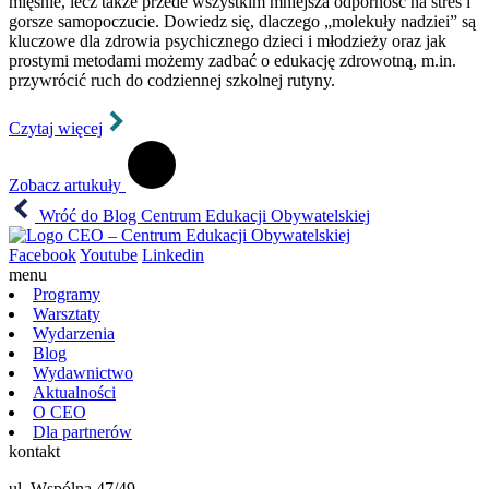
mięśnie, lecz także przede wszystkim mniejsza odporność na stres i
gorsze samopoczucie. Dowiedz się, dlaczego „molekuły nadziei” są
kluczowe dla zdrowia psychicznego dzieci i młodzieży oraz jak
prostymi metodami możemy zadbać o edukację zdrowotną, m.in.
przywrócić ruch do codziennej szkolnej rutyny.
Czytaj więcej
Zobacz artukuły
Wróć do Blog Centrum Edukacji Obywatelskiej
Facebook
Youtube
Linkedin
menu
Programy
Warsztaty
Wydarzenia
Blog
Wydawnictwo
Aktualności
O CEO
Dla partnerów
kontakt
ul. Wspólna 47/49