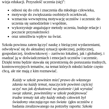
wizja edukacji. Przyszłość uczenia (się)”:
odnosi się do celu i znaczenia dla młodego człowieka,
motywuje do zwiększania osobistych oczekiwań,
wzmacnia wewnętrzną motywację uczniów i uczennic do
uczenia się samodzielnie i wspólnie,
wykorzystuje angażujące metody uczenia, buduje relacje i
poczucie przynależności
oraz umożliwia wpływ na świat.
Szkoła powinna zatem łączyć naukę z bieżącymi wydarzeniami,
odwoływać się do aktualnej sytuacji społecznej, politycznej,
gospodarczej, środowiskowej – zarówno lokalnej, jak i globalnej, i
osadzać ją w doświadczeniach i emocjach uczniów i uczennic.
Dzięki temu będzie stawała się przestrzenią do poruszania trudnych,
kontrowersyjnych tematów, na temat których młodzi ludzie często
chcą, ale nie mają z kim rozmawiać.
Każdy w szkole powinien mieć prawo do własnego
zdania na każdy temat, nauczyciele powinni częściej
uczyć nas jak dyskutować na poziomie i jak wyrażać
swoje zdanie, powinniśmy w szkole podejmować
trudne tematy tak aby każdy młody człowiek był
świadomy otaczającego nas świata
(głos uczniów z
badania zrealizowanego na potrzeby raportu:
Szkoła