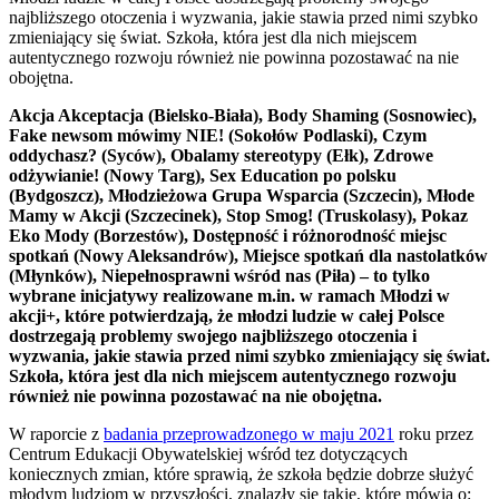
najbliższego otoczenia i wyzwania, jakie stawia przed nimi szybko
zmieniający się świat. Szkoła, która jest dla nich miejscem
autentycznego rozwoju również nie powinna pozostawać na nie
obojętna.
Akcja Akceptacja (Bielsko-Biała), Body Shaming (Sosnowiec),
Fake newsom mówimy NIE! (Sokołów Podlaski), Czym
oddychasz? (Syców), Obalamy stereotypy (Ełk), Zdrowe
odżywianie! (Nowy Targ), Sex Education po polsku
(Bydgoszcz), Młodzieżowa Grupa Wsparcia (Szczecin), Młode
Mamy w Akcji (Szczecinek), Stop Smog! (Truskolasy), Pokaz
Eko Mody (Borzestów), Dostępność i różnorodność miejsc
spotkań (Nowy Aleksandrów), Miejsce spotkań dla nastolatków
(Młynków), Niepełnosprawni wśród nas (Piła) – to tylko
wybrane inicjatywy realizowane m.in. w ramach Młodzi w
akcji+, które potwierdzają, że młodzi ludzie w całej Polsce
dostrzegają problemy swojego najbliższego otoczenia i
wyzwania, jakie stawia przed nimi szybko zmieniający się świat.
Szkoła, która jest dla nich miejscem autentycznego rozwoju
również nie powinna pozostawać na nie obojętna.
W raporcie z
badania przeprowadzonego w maju 2021
roku przez
Centrum Edukacji Obywatelskiej wśród tez dotyczących
koniecznych zmian, które sprawią, że szkoła będzie dobrze służyć
młodym ludziom w przyszłości, znalazły się takie, które mówią o: