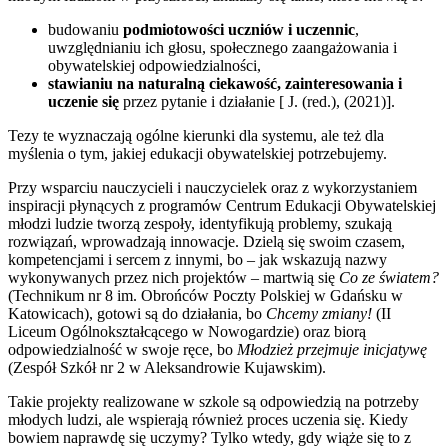
budowaniu
podmiotowości uczniów i uczennic
,
uwzględnianiu ich głosu, społecznego zaangażowania i
obywatelskiej odpowiedzialności,
stawianiu na naturalną ciekawość,
zainteresowania i
uczenie się
przez pytanie i działanie [ J. (red.), (2021)].
Tezy te wyznaczają ogólne kierunki dla systemu, ale też dla
myślenia o tym, jakiej edukacji obywatelskiej potrzebujemy.
Przy wsparciu nauczycieli i nauczycielek oraz z wykorzystaniem
inspiracji płynących z programów Centrum Edukacji Obywatelskiej
młodzi ludzie tworzą zespoły, identyfikują problemy, szukają
rozwiązań, wprowadzają innowacje. Dzielą się swoim czasem,
kompetencjami i sercem z innymi, bo – jak wskazują nazwy
wykonywanych przez nich projektów – martwią się
Co ze światem?
(Technikum nr 8 im. Obrońców Poczty Polskiej w Gdańsku w
Katowicach), gotowi są do działania, bo
Chcemy zmiany!
(II
Liceum Ogólnokształcącego w Nowogardzie) oraz biorą
odpowiedzialność w swoje ręce, bo
Młodzież przejmuje inicjatywę
(Zespół Szkół nr 2 w Aleksandrowie Kujawskim).
Takie projekty realizowane w szkole są odpowiedzią na potrzeby
młodych ludzi, ale wspierają również proces uczenia się. Kiedy
bowiem naprawdę się uczymy? Tylko wtedy, gdy wiąże się to z