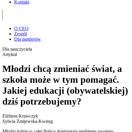
Kontakt
O CEO
Zespół
Dla partnerów
Dla nauczyciela
Artykuł
Młodzi chcą zmieniać świat, a
szkoła może w tym pomagać.
Jakiej edukacji (obywatelskiej)
dziś potrzebujemy?
Elżbieta Krawczyk
Sylwia Żmijewska-Kwiręg
Młodzi ludzie w całej Polsce dostrzegają problemy swojego