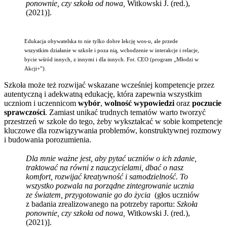
ponownie, czy szkoła od nowa,
Witkowski J. (red.),
(2021)].
Edukacja obywatelska to nie tylko dobre lekcję wos-u, ale przede
wszystkim działanie w szkole i poza nią, wchodzenie w interakcje i relacje,
bycie wśród innych, z innymi i dla innych. Fot. CEO (program „Młodzi w
Akcji+”).
Szkoła może też rozwijać wskazane wcześniej kompetencje przez
autentyczną i adekwatną edukację, która zapewnia wszystkim
uczniom i uczennicom
wybór
,
wolność wypowiedzi
oraz
poczucie
sprawczości
. Zamiast unikać trudnych tematów warto tworzyć
przestrzeń w szkole do tego, żeby wykształcać w sobie kompetencje
kluczowe dla rozwiązywania problemów, konstruktywnej rozmowy
i budowania porozumienia.
Dla mnie ważne jest, aby pytać uczniów o ich zdanie,
traktować na równi z nauczycielami, dbać o nasz
komfort, rozwijać kreatywność i samodzielność. To
wszystko pozwala na porządne zintegrowanie ucznia
ze światem, przygotowanie go do życia
(głos uczniów
z badania zrealizowanego na potrzeby raportu:
Szkoła
ponownie, czy szkoła od nowa,
Witkowski J. (red.),
(2021)].