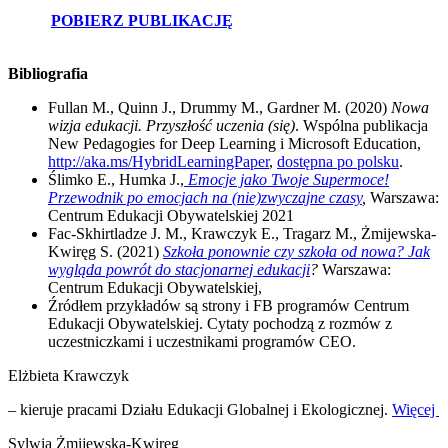
POBIERZ PUBLIKACJĘ
Bibliografia
Fullan M., Quinn J., Drummy M., Gardner M. (2020)
Nowa
wizja edukacji. Przyszłość uczenia (się)
. Wspólna publikacja
New Pedagogies for Deep Learning i Microsoft Education,
http://aka.ms/HybridLearningPaper
,
dostępna po polsku
.
Ślimko E., Humka J.,
Emocje jako Twoje Supermoce!
Przewodnik po emocjach na (nie)zwyczajne czasy
,
Warszawa:
Centrum Edukacji Obywatelskiej 2021
Fac-Skhirtladze J. M., Krawczyk E., Tragarz M., Żmijewska-
Kwiręg S. (2021)
Szkoła ponownie czy szkoła od nowa? Jak
wygląda powrót do stacjonarnej edukacji
?
Warszawa:
Centrum Edukacji Obywatelskiej,
Źródłem przykładów są strony i FB programów Centrum
Edukacji Obywatelskiej. Cytaty pochodzą z rozmów z
uczestniczkami i uczestnikami programów CEO.
Elżbieta Krawczyk
– kieruje pracami Działu Edukacji Globalnej i Ekologicznej.
Więcej
Sylwia Żmijewska-Kwiręg