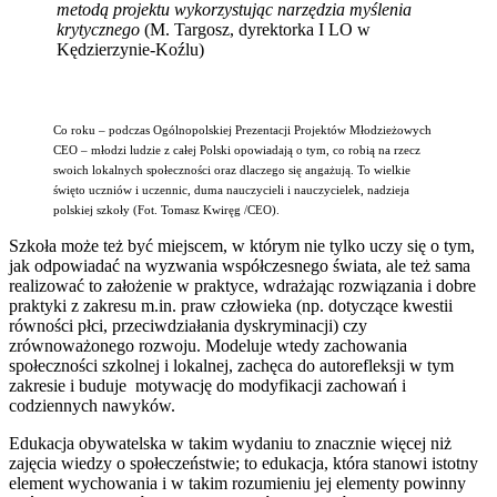
metodą projektu wykorzystując narzędzia myślenia
krytycznego
(M. Targosz, dyrektorka I LO w
Kędzierzynie-Koźlu)
Co roku – podczas Ogólnopolskiej Prezentacji Projektów Młodzieżowych
CEO – młodzi ludzie z całej Polski opowiadają o tym, co robią na rzecz
swoich lokalnych społeczności oraz dlaczego się angażują. To wielkie
święto uczniów i uczennic, duma nauczycieli i nauczycielek, nadzieja
polskiej szkoły (Fot. Tomasz Kwiręg /CEO).
Szkoła może też być miejscem, w którym nie tylko uczy się o tym,
jak odpowiadać na wyzwania współczesnego świata, ale też sama
realizować to założenie w praktyce, wdrażając rozwiązania i dobre
praktyki z zakresu m.in. praw człowieka (np. dotyczące kwestii
równości płci, przeciwdziałania dyskryminacji) czy
zrównoważonego rozwoju. Modeluje wtedy zachowania
społeczności szkolnej i lokalnej, zachęca do autorefleksji w tym
zakresie i buduje motywację do modyfikacji zachowań i
codziennych nawyków.
Edukacja obywatelska w takim wydaniu to znacznie więcej niż
zajęcia wiedzy o społeczeństwie; to edukacja, która stanowi istotny
element wychowania i w takim rozumieniu jej elementy powinny