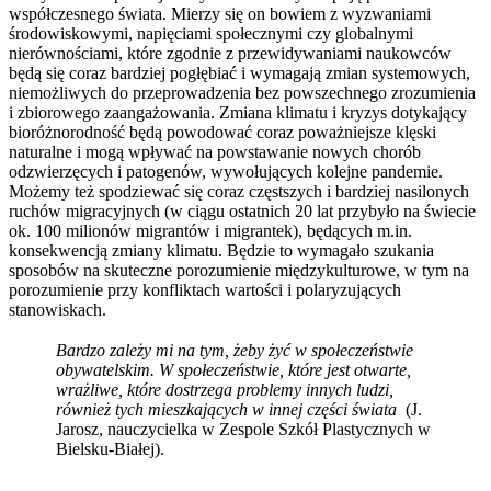
współczesnego świata. Mierzy się on bowiem z wyzwaniami
środowiskowymi, napięciami społecznymi czy globalnymi
nierównościami, które zgodnie z przewidywaniami naukowców
będą się coraz bardziej pogłębiać i wymagają zmian systemowych,
niemożliwych do przeprowadzenia bez powszechnego zrozumienia
i zbiorowego zaangażowania. Zmiana klimatu i kryzys dotykający
bioróżnorodność będą powodować coraz poważniejsze klęski
naturalne i mogą wpływać na powstawanie nowych chorób
odzwierzęcych i patogenów, wywołujących kolejne pandemie.
Możemy też spodziewać się coraz częstszych i bardziej nasilonych
ruchów migracyjnych (w ciągu ostatnich 20 lat przybyło na świecie
ok. 100 milionów migrantów i migrantek), będących m.in.
konsekwencją zmiany klimatu. Będzie to wymagało szukania
sposobów na skuteczne porozumienie międzykulturowe, w tym na
porozumienie przy konfliktach wartości i polaryzujących
stanowiskach.
Bardzo zależy mi na tym, żeby żyć w społeczeństwie
obywatelskim. W społeczeństwie, które jest otwarte,
wrażliwe, które dostrzega problemy innych ludzi,
również tych mieszkających w innej części świata
(J.
Jarosz, nauczycielka w Zespole Szkół Plastycznych w
Bielsku-Białej).