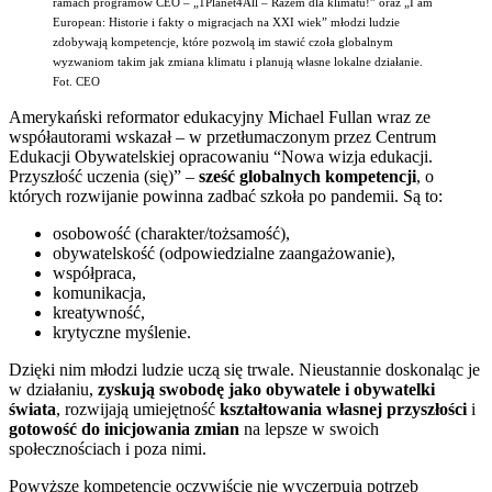
ramach programów CEO – „1Planet4All – Razem dla klimatu!” oraz „I am
European: Historie i fakty o migracjach na XXI wiek” młodzi ludzie
zdobywają kompetencje, które pozwolą im stawić czoła globalnym
wyzwaniom takim jak zmiana klimatu i planują własne lokalne działanie.
Fot. CEO
Amerykański reformator edukacyjny Michael Fullan wraz ze
współautorami wskazał – w przetłumaczonym przez Centrum
Edukacji Obywatelskiej opracowaniu “Nowa wizja edukacji.
Przyszłość uczenia (się)” –
sześć globalnych kompetencji
, o
których rozwijanie powinna zadbać szkoła po pandemii. Są to:
osobowość (charakter/tożsamość),
obywatelskość (odpowiedzialne zaangażowanie),
współpraca,
komunikacja,
kreatywność,
krytyczne myślenie.
Dzięki nim młodzi ludzie uczą się trwale. Nieustannie doskonaląc je
w działaniu,
zyskują swobodę jako obywatele i obywatelki
świata
, rozwijają umiejętność
kształtowania własnej przyszłości
i
gotowość do inicjowania zmian
na lepsze w swoich
społecznościach i poza nimi.
Powyższe kompetencje oczywiście nie wyczerpują potrzeb