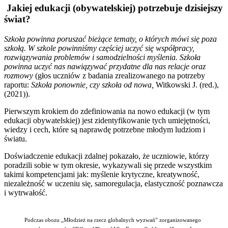
Jakiej edukacji (obywatelskiej) potrzebuje dzisiejszy
świat?
Szkoła powinna poruszać bieżące tematy, o których mówi się poza
szkołą. W szkole powinniśmy częściej uczyć się współpracy,
rozwiązywania problemów i samodzielności myślenia. Szkoła
powinna uczyć nas nawiązywać przydatne dla nas relacje oraz
rozmowy
(głos uczniów z badania zrealizowanego na potrzeby
raportu:
Szkoła ponownie, czy szkoła od nowa,
Witkowski J. (red.),
(2021)).
Pierwszym krokiem do zdefiniowania na nowo edukacji (w tym
edukacji obywatelskiej) jest zidentyfikowanie tych umiejętności,
wiedzy i cech, które są naprawdę potrzebne młodym ludziom i
światu.
Doświadczenie edukacji zdalnej pokazało, że uczniowie, którzy
poradzili sobie w tym okresie, wykazywali się przede wszystkim
takimi kompetencjami jak: myślenie krytyczne, kreatywność,
niezależność w uczeniu się, samoregulacja, elastyczność poznawcza
i wytrwałość.
Podczas obozu „Młodzież na rzecz globalnych wyzwań” zorganizowanego