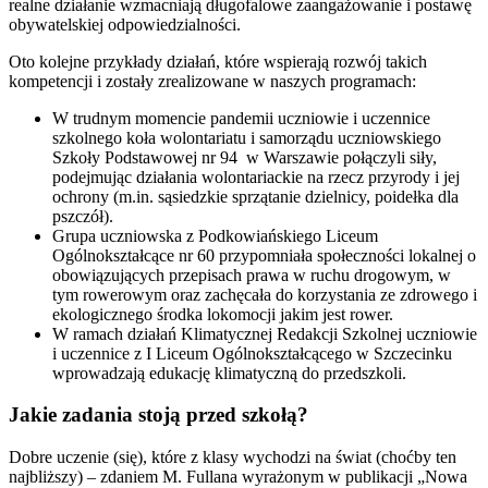
realne działanie wzmacniają długofalowe zaangażowanie i postawę
obywatelskiej odpowiedzialności.
Oto kolejne przykłady działań, które wspierają rozwój takich
kompetencji i zostały zrealizowane w naszych programach:
W trudnym momencie pandemii uczniowie i uczennice
szkolnego koła wolontariatu i samorządu uczniowskiego
Szkoły Podstawowej nr 94 w Warszawie połączyli siły,
podejmując działania wolontariackie na rzecz przyrody i jej
ochrony (m.in. sąsiedzkie sprzątanie dzielnicy, poidełka dla
pszczół).
Grupa uczniowska z Podkowiańskiego Liceum
Ogólnokształcące nr 60 przypomniała społeczności lokalnej o
obowiązujących przepisach prawa w ruchu drogowym, w
tym rowerowym oraz zachęcała do korzystania ze zdrowego i
ekologicznego środka lokomocji jakim jest rower.
W ramach działań Klimatycznej Redakcji Szkolnej uczniowie
i uczennice z I Liceum Ogólnokształcącego w Szczecinku
wprowadzają edukację klimatyczną do przedszkoli.
Jakie zadania stoją przed szkołą?
Dobre uczenie (się), które z klasy wychodzi na świat (choćby ten
najbliższy) – zdaniem M. Fullana wyrażonym w publikacji „Nowa