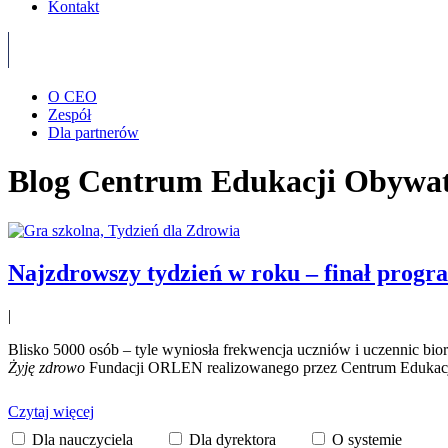
Kontakt
O CEO
Zespół
Dla partnerów
Blog Centrum Edukacji Obywat
Najzdrowszy tydzień w roku – finał prog
|
Blisko 5000 osób – tyle wyniosła frekwencja uczniów i uczennic bio
Żyję zdrowo
Fundacji ORLEN realizowanego przez Centrum Edukacji
Czytaj więcej
Dla nauczyciela
Dla dyrektora
O systemie