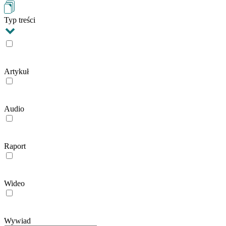
Typ treści
Artykuł
Audio
Raport
Wideo
Wywiad