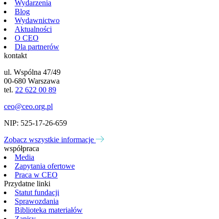
Wydarzenia
Blog
Wydawnictwo
Aktualności
O CEO
Dla partnerów
kontakt
ul. Wspólna 47/49
00-680 Warszawa
tel.
22 622 00 89
ceo@ceo.org.pl
NIP: 525-17-26-659
Zobacz wszystkie informacje
współpraca
Media
Zapytania ofertowe
Praca w CEO
Przydatne linki
Statut fundacji
Sprawozdania
Biblioteka materiałów
Zapisy