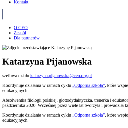
Kontakt
O CEO
Zespół
Dla partnerów
Katarzyna Pijanowska
szefowa działu
katarzyna.pijanowska@ceo.org.pl
Koordynuje działania w ramach cyklu
„Odporna szkoła”
, które wspi
edukacyjnych.
Absolwentka filologii polskiej, glottodydaktyczka, trenerka i eduka
października 2020. Wcześniej przez wiele lat tworzyła i prowadziła ku
Koordynuje działania w ramach cyklu
„Odporna szkoła”
, które wspi
edukacyjnych.