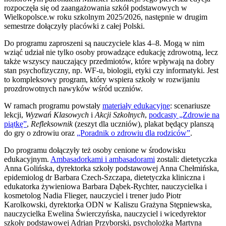
rozpoczęła się od zaangażowania szkół podstawowych w
Wielkopolsce.w roku szkolnym 2025/2026, następnie w drugim
semestrze dołączyły placówki z całej Polski.
Do programu zaproszeni są nauczyciele klas 4–8. Mogą w nim
wziąć udział nie tylko osoby prowadzące edukację zdrowotną, lecz
także wszyscy nauczający przedmiotów, które wpływają na dobry
stan psychofizyczny, np. WF-u, biologii, etyki czy informatyki. Jest
to kompleksowy program, który wspiera szkoły w rozwijaniu
prozdrowotnych nawyków wśród uczniów.
W ramach programu powstały
materiały edukacyjne
: scenariusze
lekcji,
Wyzwań Klasowych
i
Akcji Szkolnych
,
podcasty „Zdrowie na
piątkę”
,
Refleksownik
(zeszyt dla uczniów), plakat będący planszą
do gry o zdrowiu oraz
„Poradnik o zdrowiu dla rodziców”
.
Do programu dołączyły też osoby cenione w środowisku
edukacyjnym.
Ambasadorkami i
ambasadorami
zostali: dietetyczka
Anna Golińska, dyrektorka szkoły podstawowej Anna Chełmińska,
epidemiolog dr Barbara Czech-Szczapa, dietetyczka kliniczna i
edukatorka żywieniowa Barbara Dąbek-Rychter, nauczycielka i
kosmetolog Nadia Flieger, nauczyciel i trener judo Piotr
Karolkowski, dyrektorka ODN w Kaliszu Grażyna Stępniewska,
nauczycielka Ewelina Świerczyńska, nauczyciel i wicedyrektor
szkoły podstawowej Adrian Przyborski, psycholożka Martyna