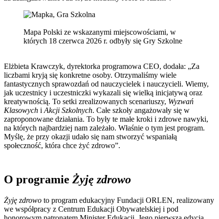
Mapa Polski ze wskazanymi miejscowościami, w
których 18 czerwca 2026 r. odbyły się Gry Szkolne
Elżbieta Krawczyk, dyrektorka programowa CEO, dodała: „Za
liczbami kryją się konkretne osoby. Otrzymaliśmy wiele
fantastycznych sprawozdań od nauczycielek i nauczycieli. Wiemy,
jak uczestnicy i uczestniczki wykazali się wielką inicjatywą oraz
kreatywnością. To setki zrealizowanych scenariuszy,
Wyzwań
Klasowych
i
Akcji Szkolnych
. Całe szkoły angażowały się w
zaproponowane działania. To były te małe kroki i zdrowe nawyki,
na których najbardziej nam zależało. Właśnie o tym jest program.
Myślę, że przy okazji udało się nam stworzyć wspaniałą
społeczność, która chce żyć zdrowo”.
O programie
Żyję zdrowo
Żyję zdrowo
to program edukacyjny Fundacji ORLEN, realizowany
we współpracy z Centrum Edukacji Obywatelskiej i pod
honorowym patronatem Minister Edukacji. Jego pierwsza edycja