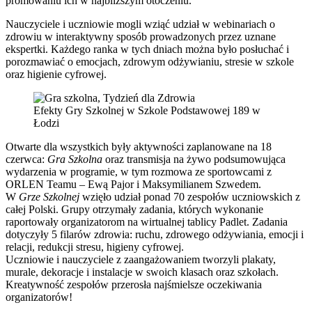
promowaniu ich w najbliższym otoczeniu.
Nauczyciele i uczniowie mogli wziąć udział w webinariach o
zdrowiu w interaktywny sposób prowadzonych przez uznane
ekspertki. Każdego ranka w tych dniach można było posłuchać i
porozmawiać o emocjach, zdrowym odżywianiu, stresie w szkole
oraz higienie cyfrowej.
Efekty Gry Szkolnej w Szkole Podstawowej 189 w
Łodzi
Otwarte dla wszystkich były aktywności zaplanowane na 18
czerwca:
Gra Szkolna
oraz transmisja na żywo podsumowująca
wydarzenia w programie, w tym rozmowa ze sportowcami z
ORLEN Teamu – Ewą Pajor i Maksymilianem Szwedem.
W
Grze Szkolnej
wzięło udział ponad 70 zespołów uczniowskich z
całej Polski. Grupy otrzymały zadania, których wykonanie
raportowały organizatorom na wirtualnej tablicy Padlet. Zadania
dotyczyły 5 filarów zdrowia: ruchu, zdrowego odżywiania, emocji i
relacji, redukcji stresu, higieny cyfrowej.
Uczniowie i nauczyciele z zaangażowaniem tworzyli plakaty,
murale, dekoracje i instalacje w swoich klasach oraz szkołach.
Kreatywność zespołów przerosła najśmielsze oczekiwania
organizatorów!