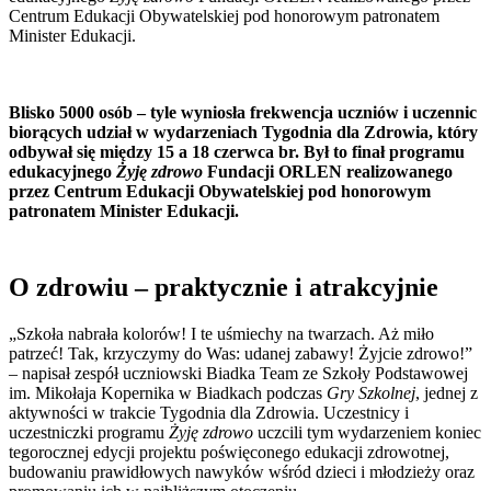
Centrum Edukacji Obywatelskiej pod honorowym patronatem
Minister Edukacji.
Blisko 5000 osób – tyle wyniosła frekwencja uczniów i uczennic
biorących udział w wydarzeniach Tygodnia dla Zdrowia, który
odbywał się między 15 a 18 czerwca br. Był to finał programu
edukacyjnego
Żyję zdrowo
Fundacji ORLEN realizowanego
przez Centrum Edukacji Obywatelskiej pod honorowym
patronatem Minister Edukacji.
O zdrowiu – praktycznie i atrakcyjnie
„Szkoła nabrała kolorów! I te uśmiechy na twarzach. Aż miło
patrzeć! Tak, krzyczymy do Was: udanej zabawy! Żyjcie zdrowo!”
– napisał zespół uczniowski Biadka Team ze Szkoły Podstawowej
im. Mikołaja Kopernika w Biadkach podczas
Gry Szkolnej
, jednej z
aktywności w trakcie Tygodnia dla Zdrowia. Uczestnicy i
uczestniczki programu
Żyję zdrowo
uczcili tym wydarzeniem koniec
tegorocznej edycji projektu poświęconego edukacji zdrowotnej,
budowaniu prawidłowych nawyków wśród dzieci i młodzieży oraz