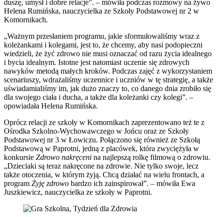
duszę, umysł i dobre relacje”. – mówiła podczas rozmowy na żywo
Helena Rumińska, nauczycielka ze Szkoły Podstawowej nr 2 w
Komornikach.
„Ważnym przesłaniem programu, jakie sformułowaliśmy wraz z
koleżankami i kolegami, jest to, że chcemy, aby nasi podopieczni
wiedzieli, że żyć zdrowo nie musi oznaczać od razu życia idealnego
i bycia idealnym. Istotne jest natomiast uczenie się zdrowych
nawyków metodą małych kroków. Podczas zajęć z wykorzystaniem
scenariuszy, wdrażaliśmy uczennice i uczniów w tę strategię, a także
uświadamialiśmy im, jak dużo znaczy to, co danego dnia zrobiło się
dla swojego ciała i ducha, a także dla koleżanki czy kolegi”. –
opowiadała Helena Rumińska.
Oprócz relacji ze szkoły w Komornikach zaprezentowano też te z
Ośrodka Szkolno-Wychowawczego w Jońcu oraz ze Szkoły
Podstawowej nr 3 w Łowiczu. Połączono się również ze Szkołą
Podstawową w Paprotni, jedną z placówek, która zwyciężyła w
konkursie
Zdrowo nakręceni
na najlepszą rolkę filmową o zdrowiu.
„Dzieciaki są teraz nakręcone na zdrowie. Nie tylko swoje, lecz
także otoczenia, w którym żyją. Chcą działać na wielu frontach, a
program
Żyję zdrowo
bardzo ich zainspirował”. – mówiła Ewa
Juszkiewicz, nauczycielka ze szkoły w Paprotni.