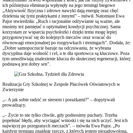
ich późniejsza eliminacja wpłynęły na jego treningi biegowe
„Aktywność fizyczna i zdrowe nawyki dają energię oraz chęć
dzielenia się tymi praktykami z innymi” – mówił. Natomiast Ewa
Pajor stwierdziła: „Ruch i racjonalne odżywianie są ważne, ale
musimy też pamiętać o optymalnej kondycji psychicznej. Sama
korzystam ze wsparcia psycholożki i dzięki temu mogę lepiej
przygotowywać się do kolejnych meczów oraz wracać do
równowagi emocjonalnej po rozgrywkach i treningach”. Dodała, że:
„Dobre samopoczucie bazuje na odczuwaniu, że wybrana
dyscyplina daje wolność i cel, a te dla sportowca są kluczowe. Poza
tym umożliwiają znalezienie klucza do skutecznej regeneracji, której
podstawą jest dobry sen”.
Realizacja Gry Szkolnej w Zespole Placówek Oświatowych w
Zwierzynie
„– A jak sobie radzić ze stresem i porażkami?” – dopytywali
prowadzący.
„– Życie to nie tylko chwile, gdy podnosimy puchary. Trzeba
popełniać błędy, aby wyciągać wnioski i się na nich uczyć. Jest ich
najwięcej po przegranych meczach”. – mówiła Ewa Pajor. „Po
każdym treningu znajduję rzeczy, z których jestem niezadowolona,