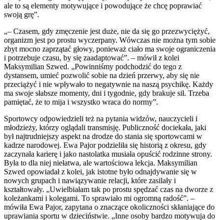
ale to są elementy motywujące i powodujące że chcę poprawiać
swoją grę”.
„– Czasem, gdy zmęczenie jest duże, nie da się go przezwyciężyć,
organizm jest po prostu wyczerpany. Wówczas nie można tym sobie
zbyt mocno zaprzątać głowy, ponieważ ciało ma swoje ograniczenia
i potrzebuje czasu, by się zaadaptować”. – mówił z kolei
Maksymilian Szwed. „Powinniśmy podchodzić do tego z
dystansem, umieć pozwolić sobie na dzień przerwy, aby się nie
przeciążyć i nie wpływało to negatywnie na naszą psychikę. Każdy
ma swoje słabsze momenty, dni i tygodnie, gdy brakuje sił. Trzeba
pamiętać, że to mija i wszystko wraca do normy”.
Sportowcy odpowiedzieli też na pytania widzów, nauczycieli i
młodzieży, którzy oglądali transmisję. Publiczność dociekała, jaki
był najtrudniejszy aspekt na drodze do stania się sportowcami w
kadrze narodowej. Ewa Pajor podzieliła się historią z okresu, gdy
zaczynała karierę i jako nastolatka musiała opuścić rodzinne strony.
Była to dla niej niełatwa, ale wartościowa lekcja. Maksymilian
Szwed opowiadał z kolei, jak istotne było odnajdywanie się w
nowych grupach i nawiązywanie relacji, które zasilały i
kształtowały. „Uwielbiałam tak po prostu spędzać czas na dworze z
koleżankami i kolegami. To sprawiało mi ogromną radość”. –
mówiła Ewa Pajor, zapytana o znaczące okoliczności skłaniające do
uprawiania sportu w dzieciństwie. „Inne osoby bardzo motywuja do