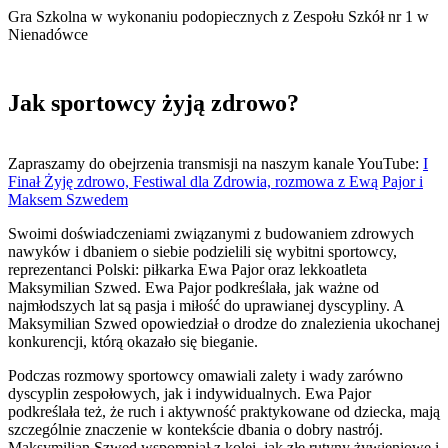
Gra Szkolna w wykonaniu podopiecznych z Zespołu Szkół nr 1 w
Nienadówce
Jak sportowcy żyją zdrowo?
Zapraszamy do obejrzenia transmisji na naszym kanale YouTube:
I
Finał Żyję zdrowo, Festiwal dla Zdrowia, rozmowa z Ewą Pajor i
Maksem Szwedem
Swoimi doświadczeniami związanymi z budowaniem zdrowych
nawyków i dbaniem o siebie podzielili się wybitni sportowcy,
reprezentanci Polski: piłkarka Ewa Pajor oraz lekkoatleta
Maksymilian Szwed. Ewa Pajor podkreślała, jak ważne od
najmłodszych lat są pasja i miłość do uprawianej dyscypliny. A
Maksymilian Szwed opowiedział o drodze do znalezienia ukochanej
konkurencji, którą okazało się bieganie.
Podczas rozmowy sportowcy omawiali zalety i wady zarówno
dyscyplin zespołowych, jak i indywidualnych. Ewa Pajor
podkreślała też, że ruch i aktywność praktykowane od dziecka, mają
szczególnie znaczenie w kontekście dbania o dobry nastrój.
Maksymilian Szwed wspomniał z kolei, jak złe rutyny żywieniowe i