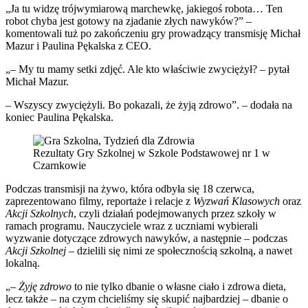
„Ja tu widzę trójwymiarową marchewkę, jakiegoś robota… Ten
robot chyba jest gotowy na zjadanie złych nawyków?” –
komentowali tuż po zakończeniu gry prowadzący transmisję Michał
Mazur i Paulina Pękalska z CEO.
„– My tu mamy setki zdjęć. Ale kto właściwie zwyciężył? – pytał
Michał Mazur.
– Wszyscy zwyciężyli. Bo pokazali, że żyją zdrowo”. – dodała na
koniec Paulina Pękalska.
Rezultaty Gry Szkolnej w Szkole Podstawowej nr 1 w
Czarnkowie
Podczas transmisji na żywo, która odbyła się 18 czerwca,
zaprezentowano filmy, reportaże i relacje z
Wyzwań
K
lasowych
oraz
Akcji
S
zkolnych
, czyli działań podejmowanych przez szkoły w
ramach programu. Nauczyciele wraz z uczniami wybierali
wyzwanie dotyczące zdrowych nawyków, a następnie – podczas
Akc
j
i
S
zkolnej
– dzielili się nimi ze społecznością szkolną, a nawet
lokalną.
„–
Żyję zdrowo
to nie tylko dbanie o własne ciało i zdrowa dieta,
lecz także – na czym chcieliśmy się skupić najbardziej – dbanie o