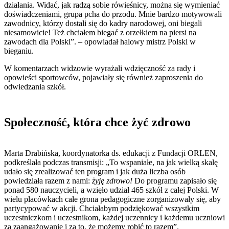
działania. Widać, jak radzą sobie rówieśnicy, można się wymieniać
doświadczeniami, grupa pcha do przodu. Mnie bardzo motywowali
zawodnicy, którzy dostali się do kadry narodowej, oni biegali
niesamowicie! Też chciałem biegać z orzełkiem na piersi na
zawodach dla Polski”. – opowiadał halowy mistrz Polski w
bieganiu.
W komentarzach widzowie wyrażali wdzięczność za rady i
opowieści sportowców, pojawiały się również zaproszenia do
odwiedzania szkół.
Społeczność, która chce żyć zdrowo
Marta Drabińska, koordynatorka ds. edukacji z Fundacji ORLEN,
podkreślała podczas transmisji: „To wspaniałe, na jak wielką skalę
udało się zrealizować ten program i jak duża liczba osób
powiedziała razem z nami:
żyję zdrowo!
Do programu zapisało się
ponad 580 nauczycieli, a wzięło udział 465 szkół z całej Polski. W
wielu placówkach całe grona pedagogiczne zorganizowały się, aby
partycypować w akcji. Chciałabym podziękować wszystkim
uczestniczkom i uczestnikom, każdej uczennicy i każdemu uczniowi
za zaangażowanie i za to, że możemy robić to razem”.