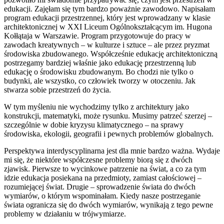
edukacji. Zajęłam się tym bardzo poważnie zawodowo. Napisałam
program edukacji przestrzennej, który jest wprowadzany w klasie
architektonicznej w XXI Liceum Ogólnokształcącym im. Hugona
Kołłątaja w Warszawie. Program przygotowuje do pracy w
zawodach kreatywnych – w kulturze i sztuce – ale przez pryzmat
środowiska zbudowanego. Współcześnie edukację architektoniczną
postrzegamy bardziej właśnie jako edukację przestrzenną lub
edukację o środowisku zbudowanym. Bo chodzi nie tylko o
budynki, ale wszystko, co człowiek tworzy w otoczeniu. Jak
stwarza sobie przestrzeń do życia.
W tym myśleniu nie wychodzimy tylko z architektury jako
konstrukcji, matematyki, może rysunku. Musimy patrzeć szerzej –
szczególnie w dobie kryzysu klimatycznego – na sprawy
środowiska, ekologii, geografii i pewnych problemów globalnych.
Perspektywa interdyscyplinarna jest dla mnie bardzo ważna. Wydaje
mi się, że niektóre współczesne problemy biorą się z dwóch
zjawisk. Pierwsze to wycinkowe patrzenie na świat, a co za tym
idzie edukacja posiekana na przedmioty, zamiast całościowej –
rozumiejącej świat. Drugie – sprowadzenie świata do dwóch
wymiarów, o którym wspominałam. Kiedy nasze postrzeganie
świata ogranicza się do dwóch wymiarów, wynikają z tego pewne
problemy w działaniu w trójwymiarze.