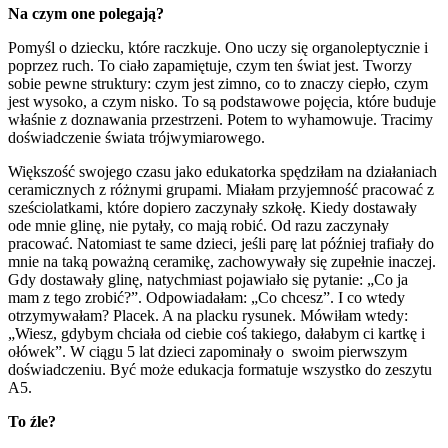
Na czym one polegają?
Pomyśl o dziecku, które raczkuje. Ono uczy się organoleptycznie i
poprzez ruch. To ciało zapamiętuje, czym ten świat jest. Tworzy
sobie pewne struktury: czym jest zimno, co to znaczy ciepło, czym
jest wysoko, a czym nisko. To są podstawowe pojęcia, które buduje
właśnie z doznawania przestrzeni. Potem to wyhamowuje. Tracimy
doświadczenie świata trójwymiarowego.
Większość swojego czasu jako edukatorka spędziłam na działaniach
ceramicznych z różnymi grupami. Miałam przyjemność pracować z
sześciolatkami, które dopiero zaczynały szkołę. Kiedy dostawały
ode mnie glinę, nie pytały, co mają robić. Od razu zaczynały
pracować. Natomiast te same dzieci, jeśli parę lat później trafiały do
mnie na taką poważną ceramikę, zachowywały się zupełnie inaczej.
Gdy dostawały glinę, natychmiast pojawiało się pytanie: „Co ja
mam z tego zrobić?”. Odpowiadałam: „Co chcesz”. I co wtedy
otrzymywałam? Placek. A na placku rysunek. Mówiłam wtedy:
„Wiesz, gdybym chciała od ciebie coś takiego, dałabym ci kartkę i
ołówek”. W ciągu 5 lat dzieci zapominały o swoim pierwszym
doświadczeniu. Być może edukacja formatuje wszystko do zeszytu
A5.
To źle?