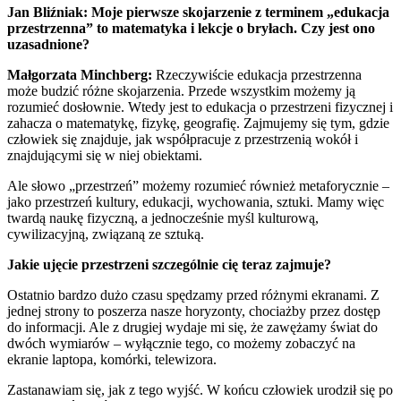
Jan Bliźniak: Moje pierwsze skojarzenie z terminem „edukacja
przestrzenna” to matematyka i lekcje o bryłach. Czy jest ono
uzasadnione?
Małgorzata Minchberg:
Rzeczywiście edukacja przestrzenna
może budzić różne skojarzenia. Przede wszystkim możemy ją
rozumieć dosłownie. Wtedy jest to edukacja o przestrzeni fizycznej i
zahacza o matematykę, fizykę, geografię. Zajmujemy się tym, gdzie
człowiek się znajduje, jak współpracuje z przestrzenią wokół i
znajdującymi się w niej obiektami.
Ale słowo „przestrzeń” możemy rozumieć również metaforycznie –
jako przestrzeń kultury, edukacji, wychowania, sztuki. Mamy więc
twardą naukę fizyczną, a jednocześnie myśl kulturową,
cywilizacyjną, związaną ze sztuką.
Jakie ujęcie przestrzeni szczególnie cię teraz zajmuje?
Ostatnio bardzo dużo czasu spędzamy przed różnymi ekranami. Z
jednej strony to poszerza nasze horyzonty, chociażby przez dostęp
do informacji. Ale z drugiej wydaje mi się, że zawężamy świat do
dwóch wymiarów – wyłącznie tego, co możemy zobaczyć na
ekranie laptopa, komórki, telewizora.
Zastanawiam się, jak z tego wyjść. W końcu człowiek urodził się po