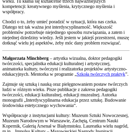
wieku. Tu kłania się kształcenie trzech najważniejszych
kompetencji: kreatywnego myślenia, krytycznego myślenia i
współpracy.
Chodzi o to, żeby umieć poradzić w sytuacji, która nas czeka.
Dlatego też tak ważna jest interdyscyplinarność. Większość
problemów potrzebuje niejednego sposobu rozwiązania, a zatem i
niejednej dziedziny wiedzy. Jeśli jestem w jakiejś przestrzeni, muszę
dotknąć wielu jej aspektów, żeby móc dany problem rozwiązać.
Małgorzata Minchberg
– artystka wizualna, doktor pedagogiki
twórczości, specjalistka edukacji kulturalnej i artystycznej,
animatorka kultury, twórczyni i realizatorka projektów artystyczno-
edukacyjnych. Mentorka w programie „
Szkoła twórczych praktyk
”.
Zajmuje się sztuką i nauką oraz pielęgnowaniem postaw twórczych
ludzi w różnym wieku. Pisze publikacje z zakresu pedagogiki
twórczości, edukacji kulturalnej, edukacji muzealnej. Autorka
monografii „Interdyscyplinarna edukacja przez sztukę. Budowanie
środowiska estetycznego wychowania“.
Współpracuje z instytucjami kultury: Muzeum Sztuki Nowoczesnej,
Muzeum Narodowym w Warszawie, Zachętą, Centrum Nauki
Kopernik, Galerią Arsenał w Białymstoku. Laureatka wielu nagród,
m.in. „Impulsu Kultury – Mazowieckiej Nagrody Inspiracji