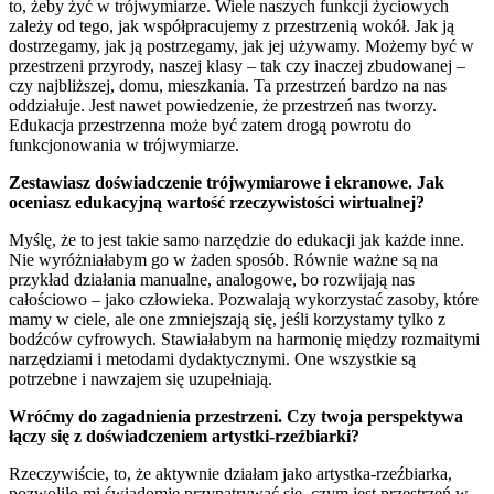
to, żeby żyć w trójwymiarze. Wiele naszych funkcji życiowych
zależy od tego, jak współpracujemy z przestrzenią wokół. Jak ją
dostrzegamy, jak ją postrzegamy, jak jej używamy. Możemy być w
przestrzeni przyrody, naszej klasy – tak czy inaczej zbudowanej –
czy najbliższej, domu, mieszkania. Ta przestrzeń bardzo na nas
oddziałuje. Jest nawet powiedzenie, że przestrzeń nas tworzy.
Edukacja przestrzenna może być zatem drogą powrotu do
funkcjonowania w trójwymiarze.
Zestawiasz doświadczenie trójwymiarowe i ekranowe. Jak
oceniasz edukacyjną wartość rzeczywistości wirtualnej?
Myślę, że to jest takie samo narzędzie do edukacji jak każde inne.
Nie wyróżniałabym go w żaden sposób. Równie ważne są na
przykład działania manualne, analogowe, bo rozwijają nas
całościowo – jako człowieka. Pozwalają wykorzystać zasoby, które
mamy w ciele, ale one zmniejszają się, jeśli korzystamy tylko z
bodźców cyfrowych. Stawiałabym na harmonię między rozmaitymi
narzędziami i metodami dydaktycznymi. One wszystkie są
potrzebne i nawzajem się uzupełniają.
Wróćmy do zagadnienia przestrzeni. Czy twoja perspektywa
łączy się z doświadczeniem artystki-rzeźbiarki?
Rzeczywiście, to, że aktywnie działam jako artystka-rzeźbiarka,
pozwoliło mi świadomie przypatrywać się, czym jest przestrzeń w