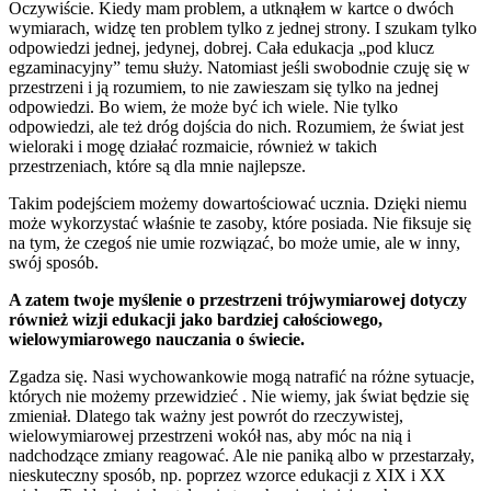
Oczywiście. Kiedy mam problem, a utknąłem w kartce o dwóch
wymiarach, widzę ten problem tylko z jednej strony. I szukam tylko
odpowiedzi jednej, jedynej, dobrej. Cała edukacja „pod klucz
egzaminacyjny” temu służy. Natomiast jeśli swobodnie czuję się w
przestrzeni i ją rozumiem, to nie zawieszam się tylko na jednej
odpowiedzi. Bo wiem, że może być ich wiele. Nie tylko
odpowiedzi, ale też dróg dojścia do nich. Rozumiem, że świat jest
wieloraki i mogę działać rozmaicie, również w takich
przestrzeniach, które są dla mnie najlepsze.
Takim podejściem możemy dowartościować ucznia. Dzięki niemu
może wykorzystać właśnie te zasoby, które posiada. Nie fiksuje się
na tym, że czegoś nie umie rozwiązać, bo może umie, ale w inny,
swój sposób.
A zatem twoje myślenie o przestrzeni trójwymiarowej dotyczy
również wizji edukacji jako bardziej całościowego,
wielowymiarowego nauczania o świecie.
Zgadza się. Nasi wychowankowie mogą natrafić na różne sytuacje,
których nie możemy przewidzieć . Nie wiemy, jak świat będzie się
zmieniał. Dlatego tak ważny jest powrót do rzeczywistej,
wielowymiarowej przestrzeni wokół nas, aby móc na nią i
nadchodzące zmiany reagować. Ale nie paniką albo w przestarzały,
nieskuteczny sposób, np. poprzez wzorce edukacji z XIX i XX