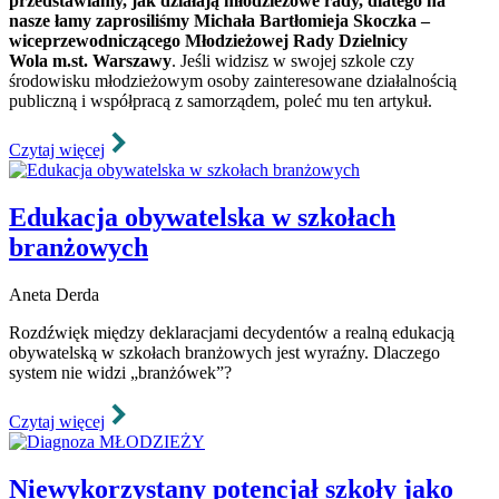
przedstawiamy, jak działają młodzieżowe rady, dlatego na
nasze łamy zaprosiliśmy Michała Bartłomieja Skoczka –
wiceprzewodniczącego Młodzieżowej Rady Dzielnicy
Wola m.st. Warszawy
. Jeśli widzisz w swojej szkole czy
środowisku młodzieżowym osoby zainteresowane działalnością
publiczną i współpracą z samorządem, poleć mu ten artykuł.
Czytaj więcej
Edukacja obywatelska w szkołach
branżowych
Aneta Derda
Rozdźwięk między deklaracjami decydentów a realną edukacją
obywatelską w szkołach branżowych jest wyraźny. Dlaczego
system nie widzi „branżówek”?
Czytaj więcej
Niewykorzystany potencjał szkoły jako