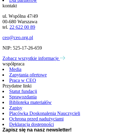
Dla partnerów
kontakt
ul. Wspólna 47/49
00-680 Warszawa
tel.
22 622 00 89
ceo@ceo.org.pl
NIP: 525-17-26-659
Zobacz wszystkie informacje
współpraca
Media
Zapytania ofertowe
Praca w CEO
Przydatne linki
Statut fundacji
Sprawozdania
Biblioteka materiałów
Zapisy
Placówka Doskonalenia Nauczycieli
Ochrona przed nadużyciami
Deklaracja dostępności
Zapisz się na nasz newsletter!