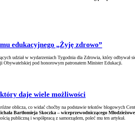
ramu edukacyjnego „Żyję zdrowo”
rących udział w wydarzeniach Tygodnia dla Zdrowia, który odbywał si
 Obywatelskiej pod honorowym patronatem Minister Edukacji.
który daje wiele możliwości
 różne oblicza, co widać choćby na podstawie tekstów blogowych Ce
 Michała Bartłomieja Skoczka – wiceprzewodniczącego Młodzieżow
ścią publiczną i współpracą z samorządem, poleć mu ten artykuł.