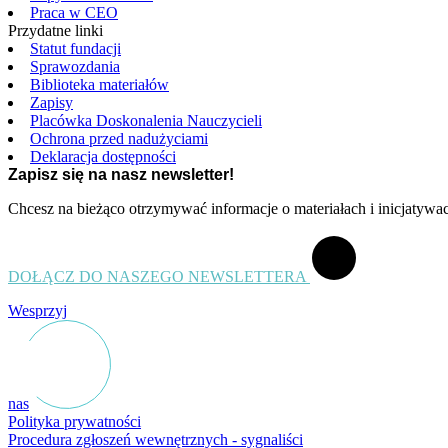
Praca w CEO
Przydatne linki
Statut fundacji
Sprawozdania
Biblioteka materiałów
Zapisy
Placówka Doskonalenia Nauczycieli
Ochrona przed nadużyciami
Deklaracja dostępności
Zapisz się na nasz newsletter!
Chcesz na bieżąco otrzymywać informacje o materiałach i inicjatyw
DOŁĄCZ DO NASZEGO NEWSLETTERA
Wesprzyj
nas
Polityka prywatności
Procedura zgłoszeń wewnętrznych - sygnaliści