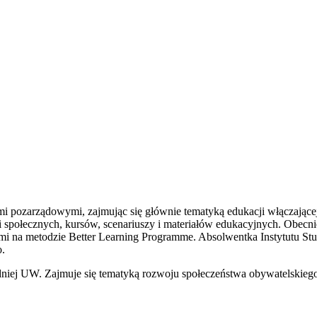
mi pozarządowymi, zajmując się głównie tematyką edukacji włączają
społecznych, kursów, scenariuszy i materiałów edukacyjnych. Obecni
ymi na metodzie Better Learning Programme. Absolwentka Instytutu S
o.
niej UW. Zajmuje się tematyką rozwoju społeczeństwa obywatelskie