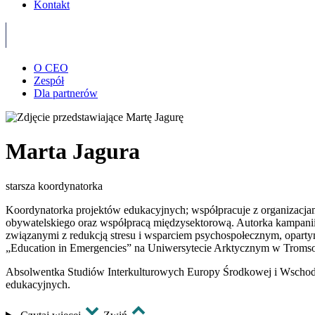
Kontakt
O CEO
Zespół
Dla partnerów
Marta Jagura
starsza koordynatorka
Koordynatorka projektów edukacyjnych; współpracuje z organizacja
obywatelskiego oraz współpracą międzysektorową. Autorka kampanii 
związanymi z redukcją stresu i wsparciem psychospołecznym, opart
„Education in Emergencies” na Uniwersytecie Arktycznym w Troms
Absolwentka Studiów Interkulturowych Europy Środkowej i Wschod
edukacyjnych.